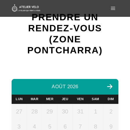
PRENDRE UN
Menu pr
RENDEZ-VOUS
(ZONE
PONTCHARRA)
AOÛT 2026
LUN
MAR
MER
JEU
VEN
SAM
DIM
27
28
29
30
31
1
2
3
4
5
6
7
8
9